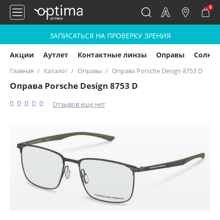
0
ЗАПИСАТЬСЯ НА ПРОВЕРКУ ЗРЕНИЯ
Акции
Аутлет
Контактные линзы
Оправы
Солнц
Главная
Каталог
Оправы
Оправа Porsche Design 8753 D
Оправа Porsche Design 8753 D
Отзывов еще нет