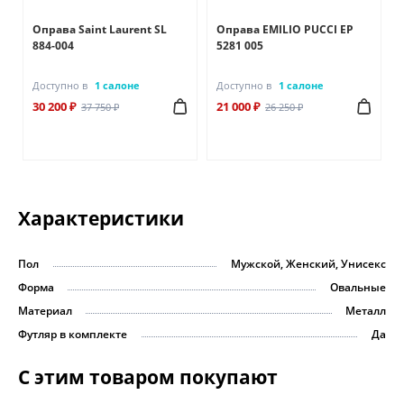
A
Оправа Saint Laurent SL
Оправа EMILIO PUCCI EP
884-004
5281 005
Доступно в
1 салоне
Доступно в
1 салоне
30 200 ₽
21 000 ₽
37 750 ₽
26 250 ₽
Характеристики
Пол
Мужской, Женский, Унисекс
Форма
Овальные
Материал
Металл
Футляр в комплекте
Да
С этим товаром покупают