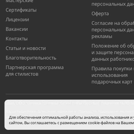
Мастерские
персональных да
Сертификаты
Оферта
Лицензии
Согласие на обра
Вакансии
персональных да
рекламы
Контакты
Положение об об
Статьи и новости
и защите персон
Благотворительность
данных работник
Партнерская программа
Правила покупки 
для стилистов
использования
подарочных карт
2026
,
ООО "Оптика "Оптима"
ОГРН 1185275027630. Лицензия №ЛО-52-0
Характеристики, описание, наличие и стоимость товаров не являют
Цены на сайте могут отличаться от цен в салонах и действуют толь
Для обеспечения оптимальной работы анализа, использования и
сайтом, Вы соглашаетесь с размещением cookie-файлов на Вашем