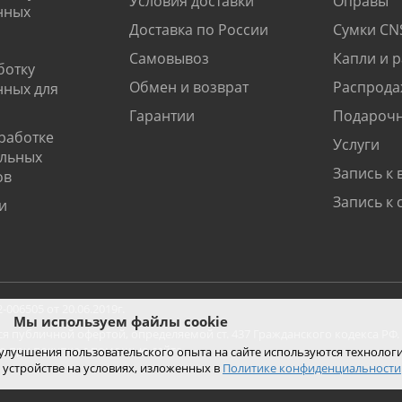
Условия доставки
Оправы
нных
Доставка по России
Сумки CN
Самовывоз
Капли и 
ботку
Обмен и возврат
Распрода
нных для
Гарантии
Подарочн
работке
Услуги
альных
Запись к 
ов
Запись к 
и
06505 от 20.06.2019г.
Мы используем файлы cookie
ся публичной офертой, определяемой ст. 437 Гражданского кодекса РФ.
ко при покупке с помощью сайта.
 улучшения пользовательского опыта на сайте используются технолог
 устройстве на условиях, изложенных в
Политике конфиденциальности