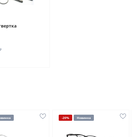
твертка
₽
овинка
-20%
Новинка