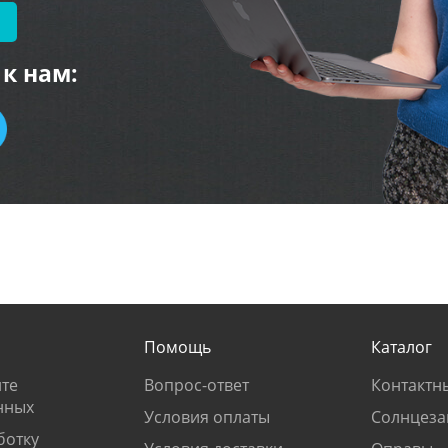
к нам:
Помощь
Каталог
те
Вопрос-ответ
Контактн
нных
Условия оплаты
Солнцеза
ботку