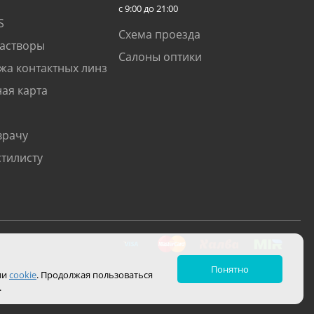
с 9:00 до 21:00
S
Схема проезда
растворы
Салоны оптики
жа контактных линз
ая карта
врачу
стилисту
Понятно
ии
cookie
. Продолжая пользоваться
.