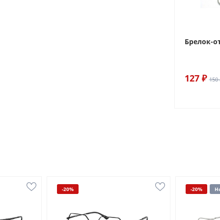
Брелок-о
127 ₽
150 
-20%
-20%
Н