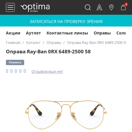
0
ЗАПИСАТЬСЯ НА ПРОВЕРКУ ЗРЕНИЯ
Акции
Аутлет
Контактные линзы
Оправы
Солнц
Главная
Каталог
Оправы
Оправа Ray-Ban 0RX 6489-2500 58
Оправа Ray-Ban 0RX 6489-2500 58
Новинка
Отзывов еще нет