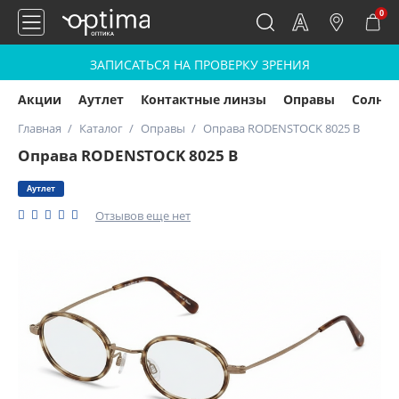
0
ЗАПИСАТЬСЯ НА ПРОВЕРКУ ЗРЕНИЯ
Акции
Аутлет
Контактные линзы
Оправы
Солнц
Главная
Каталог
Оправы
Оправа RODENSTOCK 8025 В
Оправа RODENSTOCK 8025 В
Аутлет
Отзывов еще нет