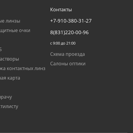
Контакты
+7-910-380-31-27
ые линзы
щитные очки
8(831)220-00-96
с 9:00 до 21:00
S
Схема проезда
растворы
Салоны оптики
жа контактных линз
ая карта
врачу
стилисту