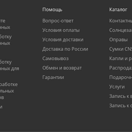
Помощь
Каталог
те
Вопрос-ответ
Контактн
нных
Условия оплаты
Солнцеза
ботку
Условия доставки
Оправы
нных
Доставка по России
Сумки CN
Самовывоз
Капли и 
ботку
Обмен и возврат
Распрода
нных для
Гарантии
Подарочн
работке
Услуги
альных
Запись к 
ов
Запись к 
и