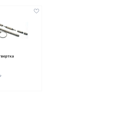
твертка
₽