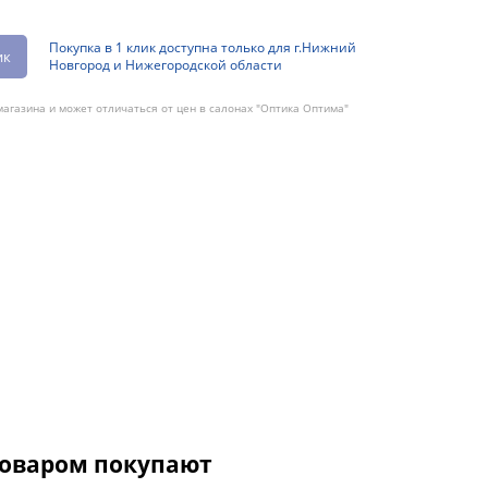
Покупка в 1 клик доступна только для г.Нижний
ик
Новгород и Нижегородской области
агазина и может отличаться от цен в салонах "Оптика Оптима"
товаром покупают