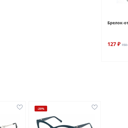
Брелок-о
127 ₽
150 
-20%