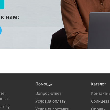
к нам:
Помощь
Каталог
те
Вопрос-ответ
Контактн
нных
Условия оплаты
Солнцеза
ботку
Условия доставки
Оправы