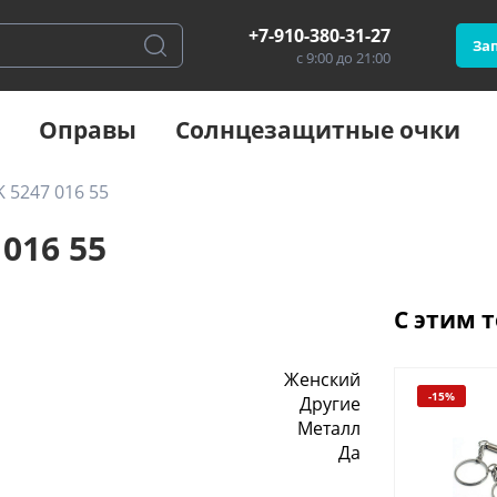
+7-910-380-31-27
Зап
с 9:00 до 21:00
Оправы
Солнцезащитные очки
 5247 016 55
016 55
С этим 
Женский
-15%
Другие
Металл
Да