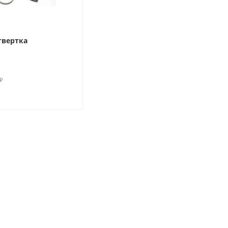
твертка
₽