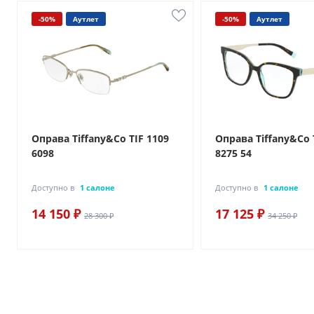
-50%
Аутлет
-50%
Аутлет
Оправа Tiffany&Co TIF 1109
Оправа Tiffany&Co 
6098
8275 54
Доступно в
1 салоне
Доступно в
1 салоне
14 150 ₽
17 125 ₽
28 300 ₽
34 250 ₽