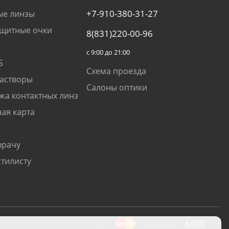
+7-910-380-31-27
ые линзы
щитные очки
8(831)220-00-96
с 9:00 до 21:00
S
Схема проезда
растворы
Салоны оптики
жа контактных линз
ая карта
врачу
стилисту