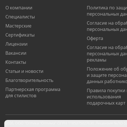
О компании
Политика по защи
персональных да
Специалисты
Согласие на обра
Мастерские
персональных да
Сертификаты
Оферта
Лицензии
Согласие на обра
Вакансии
персональных да
рекламы
Контакты
Положение об об
Статьи и новости
и защите персон
Благотворительность
данных работник
Партнерская программа
Правила покупки 
для стилистов
использования
подарочных карт
2026
,
ООО "Оптика "Оптима"
ОГРН 1185275027630. Лицензия №ЛО-52-0