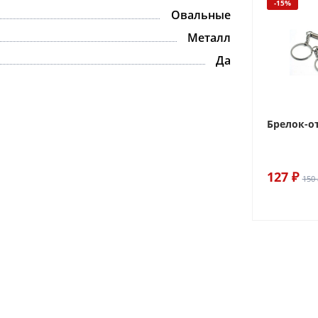
-15%
Овальные
Металл
Да
Брелок-о
127 ₽
150 