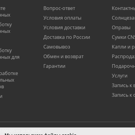
те
Вопрос-ответ
Контактн
нных
Условия оплаты
Солнцеза
ботку
Условия доставки
Оправы
нных
Доставка по России
Сумки CN
Самовывоз
Капли и 
ботку
Обмен и возврат
Распрода
нных для
Гарантии
Подарочн
работке
Услуги
альных
Запись к 
ов
Запись к 
и
06505 от 20.06.2019г.