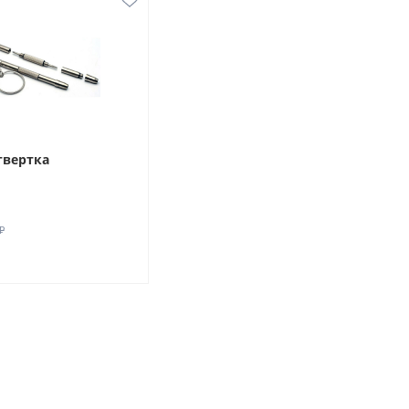
твертка
₽