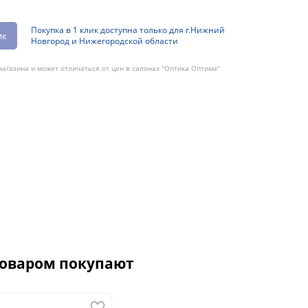
Покупка в 1 клик доступна только для г.Нижний
ик
Новгород и Нижегородской области
агазина и может отличаться от цен в салонах "Оптика Оптима"
товаром покупают