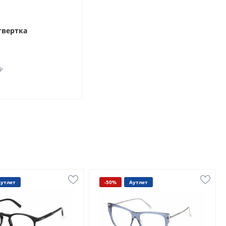
твертка
₽
Аутлет
-50%
Аутлет