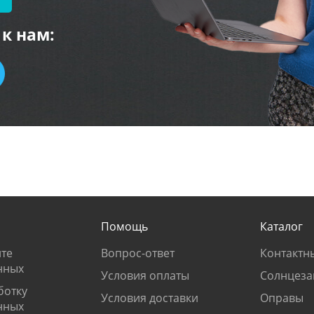
к нам:
Помощь
Каталог
те
Вопрос-ответ
Контактн
нных
Условия оплаты
Солнцеза
ботку
Условия доставки
Оправы
нных