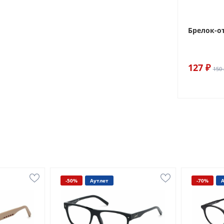
Брелок-о
127 ₽
150 
-50%
Аутлет
-70%