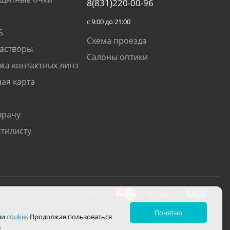
8(831)220-00-96
с 9:00 до 21:00
S
Схема проезда
растворы
Салоны оптики
жа контактных линз
ая карта
врачу
стилисту
Понятно
ии
cookie
. Продолжая пользоваться
.