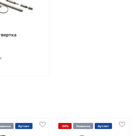
твертка
₽
овинка
Аутлет
-50%
Новинка
Аутлет