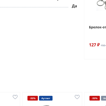
Да
Брелок-о
127 ₽
150 
-50%
Аутлет
-50%
Н