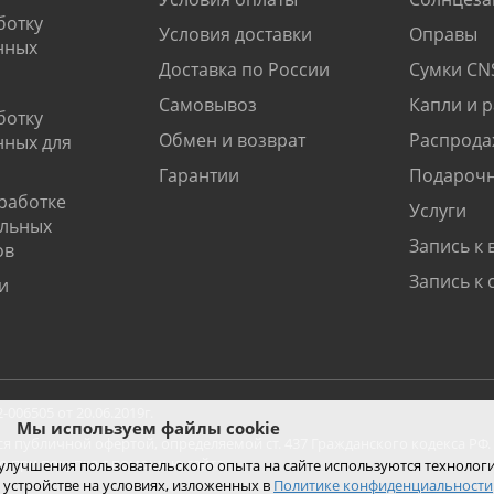
ботку
Условия доставки
Оправы
нных
Доставка по России
Сумки CN
Самовывоз
Капли и 
ботку
Обмен и возврат
Распрода
нных для
Гарантии
Подарочн
работке
Услуги
альных
Запись к 
ов
Запись к 
и
06505 от 20.06.2019г.
Мы используем файлы cookie
ся публичной офертой, определяемой ст. 437 Гражданского кодекса РФ.
ко при покупке с помощью сайта.
 улучшения пользовательского опыта на сайте используются технолог
 устройстве на условиях, изложенных в
Политике конфиденциальности