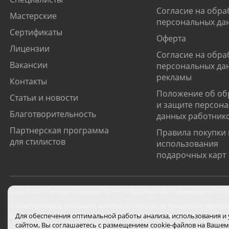
Согласие на обра
Мастерские
персональных да
Сертификаты
Оферта
Лицензии
Согласие на обра
Вакансии
персональных да
рекламы
Контакты
Положение об об
Статьи и новости
и защите персон
Благотворительность
данных работник
Партнерская программа
Правила покупки 
для стилистов
использования
подарочных карт
2026
,
ООО "Оптика "Оптима"
ОГРН 1185275027630. Лицензия №ЛО-52-0
Характеристики, описание, наличие и стоимость товаров не являют
Цены на сайте могут отличаться от цен в салонах и действуют толь
Для обеспечения оптимальной работы анализа, использования и
сайтом, Вы соглашаетесь с размещением cookie-файлов на Вашем