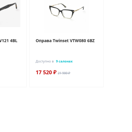
W121 4BL
Оправа Twinset VTW080 6BZ
Доступно в
9 салонах
17 520 ₽
21 900 ₽