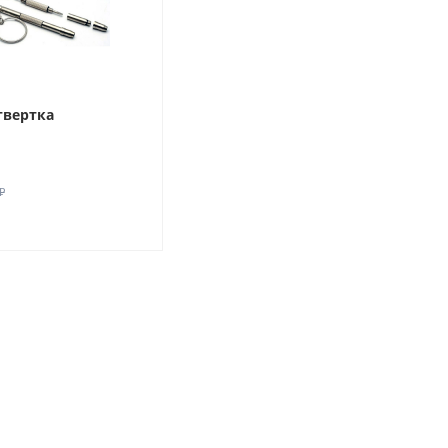
твертка
₽