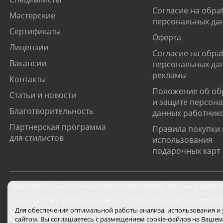
Согласие на обра
Мастерские
персональных да
Сертификаты
Оферта
Лицензии
Согласие на обра
Вакансии
персональных да
рекламы
Контакты
Положение об об
Статьи и новости
и защите персон
Благотворительность
данных работник
Партнерская программа
Правила покупки 
для стилистов
использования
подарочных карт
2026
,
ООО "Оптика "Оптима"
ОГРН 1185275027630. Лицензия №ЛО-52-0
Характеристики, описание, наличие и стоимость товаров не являют
Цены на сайте могут отличаться от цен в салонах и действуют толь
Для обеспечения оптимальной работы анализа, использования и
сайтом, Вы соглашаетесь с размещением cookie-файлов на Вашем