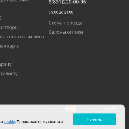
8(831)220-00-96
с 9:00 до 21:00
S
Схема проезда
растворы
Салоны оптики
жа контактных линз
ая карта
врачу
стилисту
Понятно
ии
cookie
. Продолжая пользоваться
.