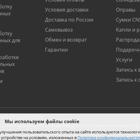
ботку
Условия доставки
Оправы
нных
Доставка по России
Сумки CN
Самовывоз
Капли и 
ботку
Обмен и возврат
Распрода
нных для
Гарантии
Подарочн
работке
Услуги
альных
Запись к 
ов
Запись к 
и
06505 от 20.06.2019г.
Мы используем файлы cookie
ся публичной офертой, определяемой ст. 437 Гражданского кодекса РФ.
ко при покупке с помощью сайта.
 улучшения пользовательского опыта на сайте используются технолог
 устройстве на условиях, изложенных в
Политике конфиденциальности