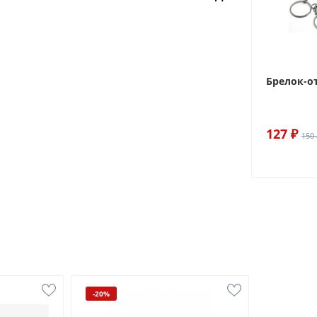
Брелок-о
127 ₽
150 
-20%