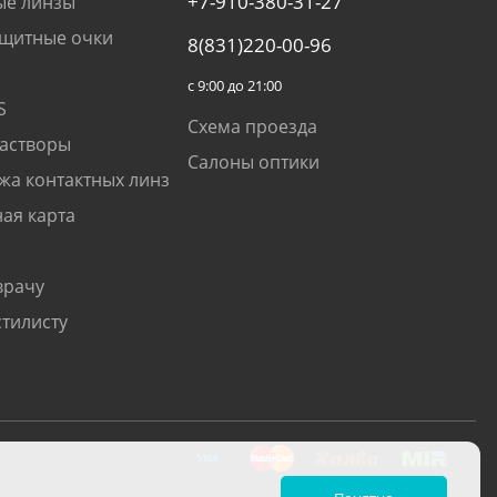
+7-910-380-31-27
ые линзы
щитные очки
8(831)220-00-96
с 9:00 до 21:00
S
Схема проезда
растворы
Салоны оптики
жа контактных линз
ая карта
врачу
стилисту