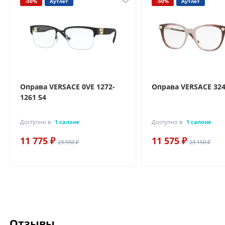
-50%
Аутлет
-50%
Аутлет
Оправа VERSACE 0VE 1272-
Оправа VERSACE 324
1261 54
Доступно в
1 салоне
Доступно в
1 салоне
11 775 ₽
11 575 ₽
23 550 ₽
23 150 ₽
Отзывы