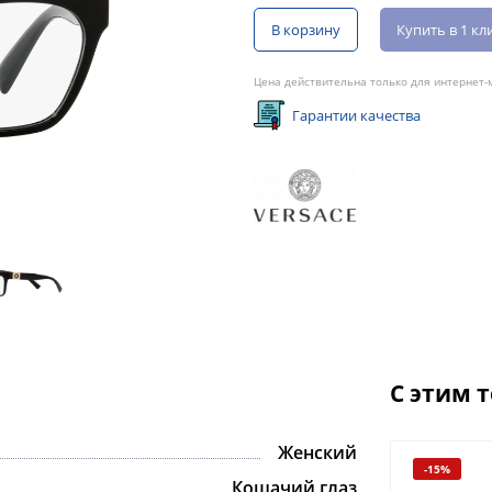
В корзину
Купить в 1 кл
Цена действительна только для интернет-м
Гарантии качества
С этим 
Женский
-15%
Кошачий глаз