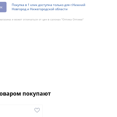
Покупка в 1 клик доступна только для г.Нижний
ик
Новгород и Нижегородской области
агазина и может отличаться от цен в салонах "Оптика Оптима"
товаром покупают