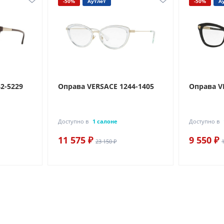
-50%
Аутлет
-50%
А
2-5229
Оправа VERSACE 1244-1405
Оправа V
Доступно в
1 салоне
Доступно в
11 575 ₽
9 550 ₽
23 150 ₽