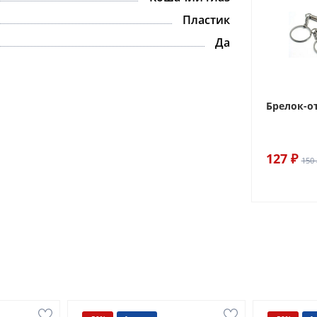
Пластик
Да
Брелок-о
127 ₽
150 