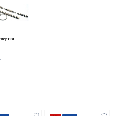
твертка
₽