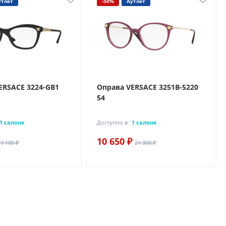
утлет
-50%
Аутлет
ERSACE 3224-GB1
Оправа VERSACE 3251B-5220
54
1 салоне
Доступно в
1 салоне
10 650 ₽
19 100 ₽
21 300 ₽