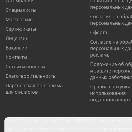
О компании
Политика по защи
персональных да
Специалисты
Согласие на обра
Мастерские
персональных да
Сертификаты
Оферта
Лицензии
Согласие на обра
Вакансии
персональных да
рекламы
Контакты
Положение об об
Статьи и новости
и защите персон
Благотворительность
данных работник
Партнерская программа
Правила покупки 
для стилистов
использования
подарочных карт
2026
,
ООО "Оптика "Оптима"
ОГРН 1185275027630. Лицензия №ЛО-52-0
Характеристики, описание, наличие и стоимость товаров не являют