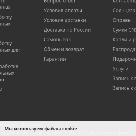
те
Вопрос-ответ
Контактн
нных
Условия оплаты
Солнцеза
ботку
Условия доставки
Оправы
нных
Доставка по России
Сумки CN
Самовывоз
Капли и 
ботку
Обмен и возврат
Распрода
нных для
Гарантии
Подарочн
работке
Услуги
альных
Запись к 
ов
Запись к 
и
06505 от 20.06.2019г.
Мы используем файлы cookie
ся публичной офертой, определяемой ст. 437 Гражданского кодекса РФ.