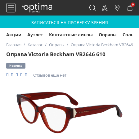
0
ЗАПИСАТЬСЯ НА ПРОВЕРКУ ЗРЕНИЯ
Акции
Аутлет
Контактные линзы
Оправы
Солнц
Главная
Каталог
Оправы
Оправа Victoria Beckham VB2646 61
Оправа Victoria Beckham VB2646 610
Новинка
Отзывов еще нет