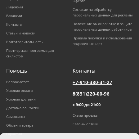
Оферта
Лицензии
Согласие на обработку
персональных данных для рекламы
Вакансии
Положение об обработке и защите
Контакты
персональных данных работников
Статьи и новости
Правила покупки и использования
Благотворительность
подарочных карт
Партнерская программа для
стилистов
Помощь
Контакты
+7-910-380-31-27
Вопрос-ответ
Условия оплаты
8(831)220-00-96
Условия доставки
с 9:00 до 21:00
Доставка по России
Схема проезда
Самовывоз
Салоны оптики
Обмен и возврат
Гарантии