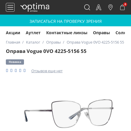
0
ЗАПИСАТЬСЯ НА ПРОВЕРКУ ЗРЕНИЯ
Акции
Аутлет
Контактные линзы
Оправы
Солнц
Главная
Каталог
Оправы
Оправа Vogue 0VO 4225-5156 55
Оправа Vogue 0VO 4225-5156 55
Новинка
Отзывов еще нет