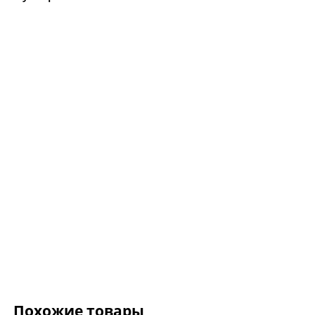
Цепочка.For Art's S
Gabriel Silver
8 075 ₽
9 500 ₽
Похожие товары