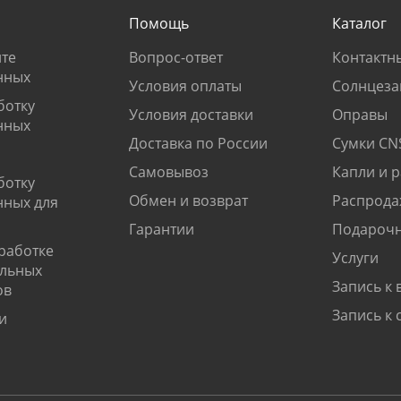
Помощь
Каталог
те
Вопрос-ответ
Контактн
нных
Условия оплаты
Солнцеза
ботку
Условия доставки
Оправы
нных
Доставка по России
Сумки CN
Самовывоз
Капли и 
ботку
Обмен и возврат
Распрода
нных для
Гарантии
Подарочн
работке
Услуги
альных
Запись к 
ов
Запись к 
и