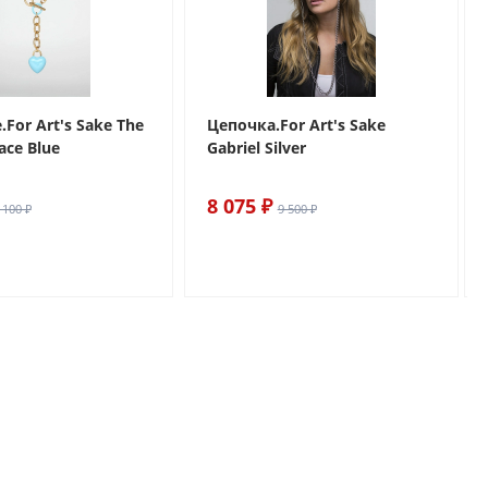
For Art's Sake The
Цепочка.For Art's Sake
ace Blue
Gabriel Silver
8 075 ₽
 100 ₽
9 500 ₽