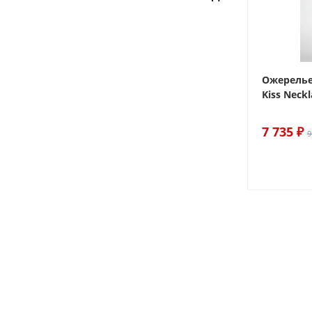
ake
Браслет For Art's Sake Olive
Ожерелье.
Bracelet Gold
Kiss Neckl
6 290 ₽
7 735 ₽
7 400 ₽
9