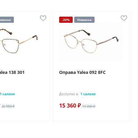
овинка
-20%
Новинка
lea 138 301
Оправа Yalea 092 8FC
1 салоне
Доступно в
1 салоне
15 360 ₽
20 550 ₽
19 200 ₽