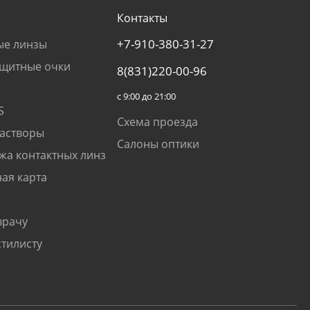
Контакты
+7-910-380-31-27
ые линзы
щитные очки
8(831)220-00-96
с 9:00 до 21:00
S
Схема проезда
растворы
Салоны оптики
жа контактных линз
ая карта
врачу
стилисту