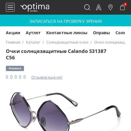
0
ЗАПИСАТЬСЯ НА ПРОВЕРКУ ЗРЕНИЯ
Акции
Аутлет
Контактные линзы
Оправы
Солнц
Главная
Каталог
Солнцезащитные очки
Очки солнцезащитны
Очки солнцезащитные Calando S31387
C56
Новинка
Отзывов еще нет