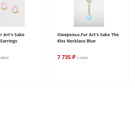
r Art's Sake
Ожерелье.For Art's Sake The
Earrings
Kiss Necklace Blue
7 735 ₽
 000 ₽
9 100 ₽