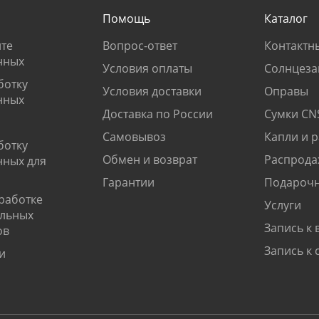
Помощь
Каталог
те
Вопрос-ответ
Контактн
нных
Условия оплаты
Солнцеза
ботку
Условия доставки
Оправы
нных
Доставка по России
Сумки CN
Самовывоз
Капли и 
ботку
Обмен и возврат
Распрода
нных для
Гарантии
Подарочн
работке
Услуги
альных
Запись к 
ов
Запись к 
и