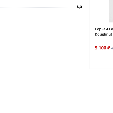
Да
 Sake The
Браслет For Art's Sake Olive
Серьги.Fo
Bracelet Gold
Doughnut 
6 290 ₽
5 100 ₽
7 400 ₽
6