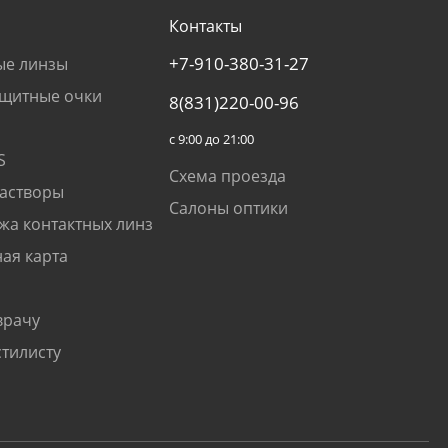
Контакты
+7-910-380-31-27
ые линзы
щитные очки
8(831)220-00-96
с 9:00 до 21:00
S
Схема проезда
растворы
Салоны оптики
жа контактных линз
ая карта
врачу
стилисту