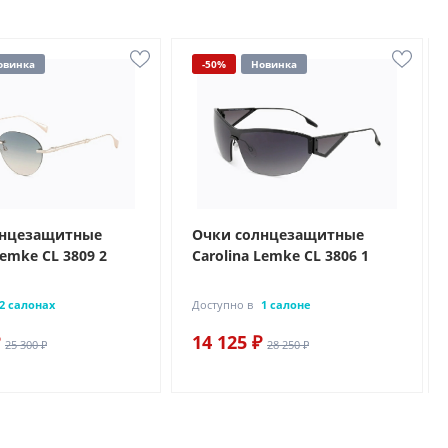
овинка
-50%
Новинка
лнцезащитные
Очки солнцезащитные
Lemke CL 3809 2
Carolina Lemke CL 3806 1
2 салонах
Доступно в
1 салоне
14 125 ₽
25 300 ₽
28 250 ₽