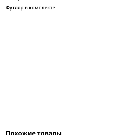
Футляр в комплекте
Ожерелье.For Art's
Kiss Necklace Blue
7 735 ₽
9 100 ₽
Похожие товары