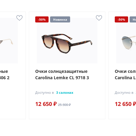
-50%
Новинка
-50%
Н
ные
Очки солнцезащитные
Очки со
806 2
Carolina Lemke CL 9718 3
Carolina 
Доступно в
3 салонах
Доступно в
12 650 ₽
12 650 ₽
25 300 ₽