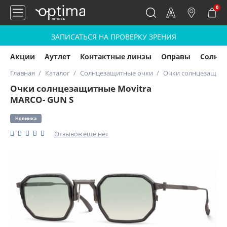
0
ЗАПИСАТЬСЯ НА ПРОВЕРКУ ЗРЕНИЯ
Акции
Аутлет
Контактные линзы
Оправы
Солнц
Главная
Каталог
Солнцезащитные очки
Очки солнцезащитн
Очки солнцезащитные Movitra
MARCO- GUN S
Новинка
Отзывов еще нет