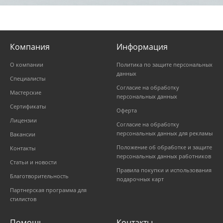
Компания
Информация
О компании
Политика по защите персональных
данных
Специалисты
Согласие на обработку
Мастерские
персональных данных
Сертификаты
Оферта
Лицензии
Согласие на обработку
персональных данных для рекламы
Вакансии
Положение об обработке и защите
Контакты
персональных данных работников
Статьи и новости
Правила покупки и использования
Благотворительность
подарочных карт
Партнерская программа для
стилистов
Помощь
Контакты