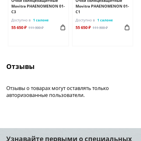
Очки солнцезащитные
Очки солнцезащитные
S
Movitra PHAENOMENON 01-
Movitra PHAENOMENON 01-
C3
C1
Доступно в
1 салоне
Доступно в
1 салоне
55 650 ₽
55 650 ₽
111 300 ₽
111 300 ₽
Отзывы
Отзывы о товарах могут оставлять только
авторизованные пользователи.
Узнавайте первыми о специальных