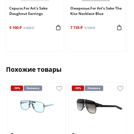
e
Серьги.For Art's Sake
Ожерелье.For Art's Sake The
Бр
Doughnut Earrings
Kiss Necklace Blue
Br
5 100 ₽
7 735 ₽
6 
6 000 ₽
9 100 ₽
Похожие товары
-50%
Новинка
-50%
Новинка