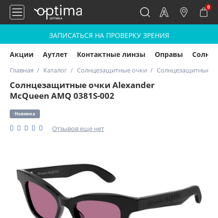
0
ЗАПИСАТЬСЯ НА ПРОВЕРКУ ЗРЕНИЯ
Акции
Аутлет
Контактные линзы
Оправы
Солнц
Главная
Каталог
Солнцезащитные очки
Солнцезащитные оч
Солнцезащитные очки Alexander
McQueen AMQ 0381S-002
Новинка
Отзывов еще нет