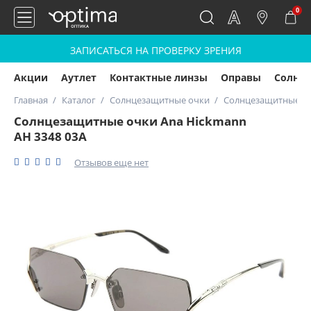
0
ЗАПИСАТЬСЯ НА ПРОВЕРКУ ЗРЕНИЯ
Акции
Аутлет
Контактные линзы
Оправы
Солнц
Главная
Каталог
Солнцезащитные очки
Солнцезащитные оч
Солнцезащитные очки Ana Hickmann
AH 3348 03A
Отзывов еще нет