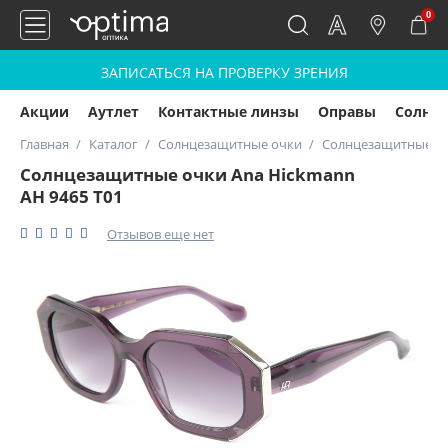
0
ЗАПИСАТЬСЯ НА ПРОВЕРКУ ЗРЕНИЯ
Акции
Аутлет
Контактные линзы
Оправы
Солнц
Главная
Каталог
Солнцезащитные очки
Солнцезащитные оч
Солнцезащитные очки Ana Hickmann
AH 9465 T01
Отзывов еще нет