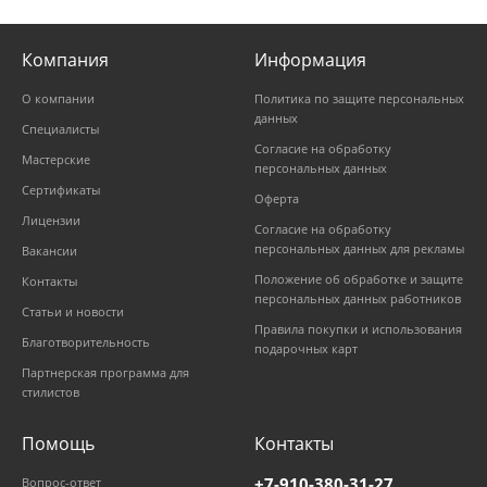
Компания
Информация
О компании
Политика по защите персональных
данных
Специалисты
Согласие на обработку
Мастерские
персональных данных
Сертификаты
Оферта
Лицензии
Согласие на обработку
персональных данных для рекламы
Вакансии
Положение об обработке и защите
Контакты
персональных данных работников
Статьи и новости
Правила покупки и использования
Благотворительность
подарочных карт
Партнерская программа для
стилистов
Помощь
Контакты
+7-910-380-31-27
Вопрос-ответ