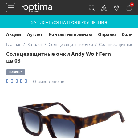
0
ЗАПИСАТЬСЯ НА ПРОВЕРКУ ЗРЕНИЯ
Акции
Аутлет
Контактные линзы
Оправы
Солнц
Главная
Каталог
Солнцезащитные очки
Солнцезащитные очк
Солнцезащитные очки Andy Wolf Fern
цв 03
Новинка
Отзывов еще нет