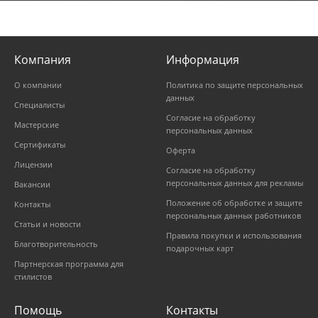
Компания
Информация
О компании
Политика по защите персональных
данных
Специалисты
Согласие на обработку
Мастерские
персональных данных
Сертификаты
Оферта
Лицензии
Согласие на обработку
персональных данных для рекламы
Вакансии
Положение об обработке и защите
Контакты
персональных данных работников
Статьи и новости
Правила покупки и использования
Благотворительность
подарочных карт
Партнерская программа для
стилистов
Помощь
Контакты