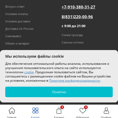
+7-910-380-31-27
Вопрос-ответ
Условия оплаты
8(831)220-00-96
Условия доставки
с 9:00 до 21:00
Доставка по России
Схема проезда
Самовывоз
Салоны оптики
Обмен и возврат
Гарантии
Мы используем файлы cookie
Для обеспечения оптимальной работы анализа, использования и
2026
,
ООО "Оптика "Оптима"
ОГРН 1185275027630. Лицензия
улучшения пользовательского опыта на сайте используются
№ЛО-52-006505 от 20.06.2019г.
технологии
cookie
. Продолжая пользоваться сайтом, Вы
соглашаетесь с размещением cookie-файлов на Вашем устройстве
Характеристики, описание, наличие и стоимость товаров не
на условиях, изложенных в
Политике конфиденциальности
.
являются публичной офертой, определяемой ст. 437
Гражданского кодекса РФ.
Понятно
Цены на сайте могут отличаться от цен в салонах и действуют
только при покупке с помощью сайта.
0
0
Главная
Каталог
Корзина
Избранное
Профиль