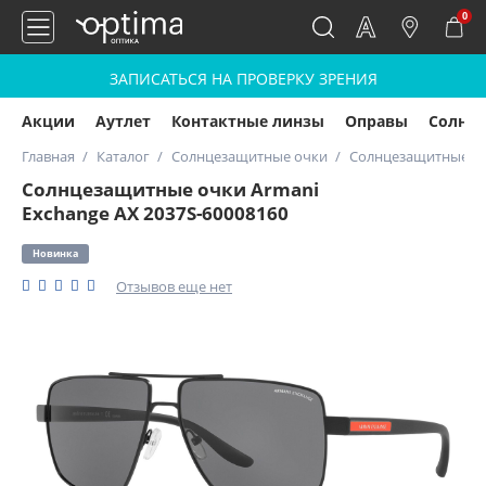
0
ЗАПИСАТЬСЯ НА ПРОВЕРКУ ЗРЕНИЯ
Акции
Аутлет
Контактные линзы
Оправы
Солнц
Главная
Каталог
Солнцезащитные очки
Солнцезащитные очк
Солнцезащитные очки Armani
Exchange AX 2037S-60008160
Новинка
Отзывов еще нет