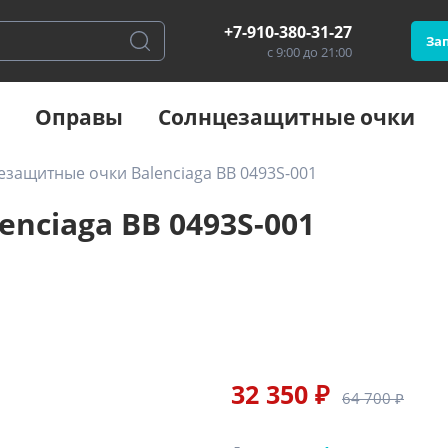
+7-910-380-31-27
Зап
с 9:00 до 21:00
Оправы
Солнцезащитные очки
защитные очки Balenciaga BB 0493S-001
nciaga BB 0493S-001
32 350 ₽
64 700 ₽