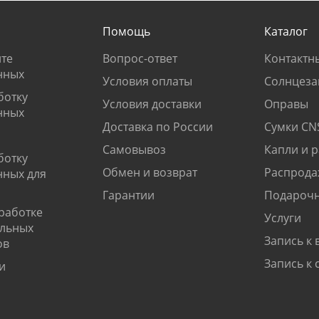
Помощь
Каталог
те
Вопрос-ответ
Контактн
нных
Условия оплаты
Солнцеза
ботку
Условия доставки
Оправы
нных
Доставка по России
Сумки CN
Самовывоз
Капли и 
ботку
Обмен и возврат
Распрода
нных для
Гарантии
Подарочн
работке
Услуги
альных
Запись к 
ов
Запись к 
и