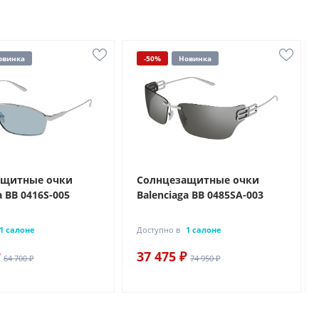
овинка
-50%
Новинка
ащитные очки
Солнцезащитные очки
a BB 0416S-005
Balenciaga BB 0485SA-003
1 салоне
Доступно в
1 салоне
37 475 ₽
64 700 ₽
74 950 ₽