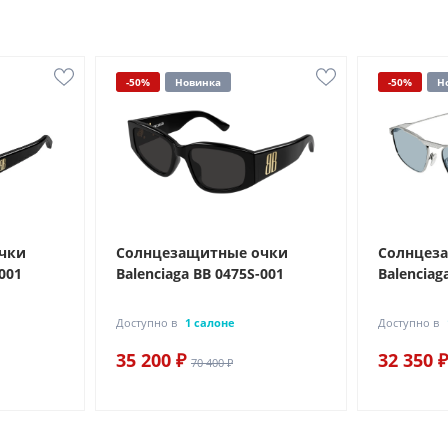
-50%
Новинка
-50%
Н
чки
Солнцезащитные очки
Солнцез
-001
Balenciaga BB 0475S-001
Balenciag
Доступно в
1 салоне
Доступно в
35 200 ₽
32 350 ₽
70 400 ₽