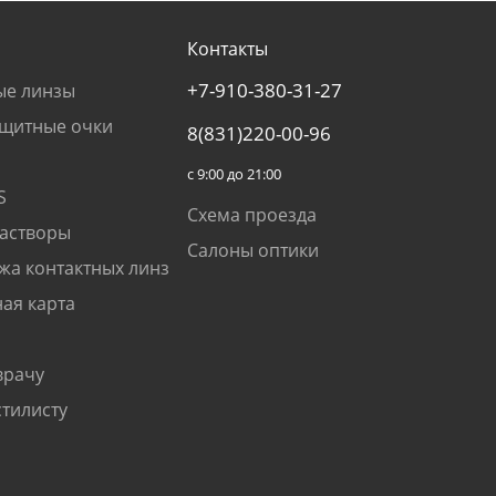
Контакты
+7-910-380-31-27
ые линзы
щитные очки
8(831)220-00-96
с 9:00 до 21:00
S
Схема проезда
растворы
Салоны оптики
жа контактных линз
ая карта
врачу
стилисту