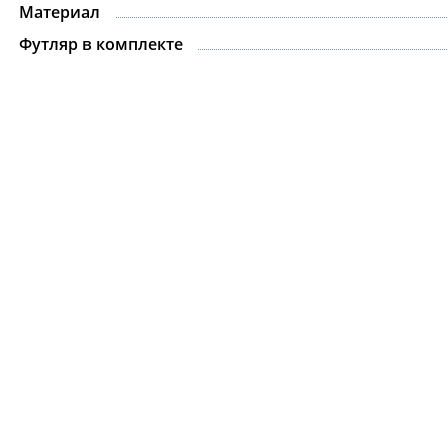
Материал
Футляр в комплекте
Ожерелье.For Art's
Kiss Necklace Blue
7 735 ₽
9 100 ₽