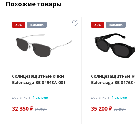
Похожие товары
-50%
Новинка
-50%
Новинка
Солнцезащитные очки
Солнцезащитные о
Balenciaga BB 0494SA-001
Balenciaga BB 0476S
Доступно в
1 салоне
Доступно в
1 салоне
32 350 ₽
35 200 ₽
64 700 ₽
70 400 ₽