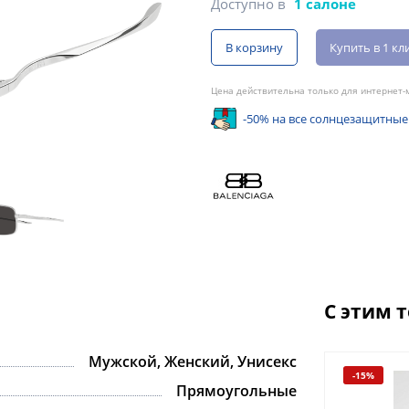
Доступно в
1 салоне
В корзину
Купить в 1 кл
Цена действительна только для интернет-м
-50% на все солнцезащитные
С этим 
Мужской, Женский, Унисекс
-15%
-15%
Прямоугольные