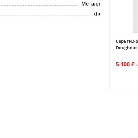
Металл
Да
 Sake The
Браслет For Art's Sake Olive
Серьги.Fo
Bracelet Gold
Doughnut 
6 290 ₽
5 100 ₽
7 400 ₽
6