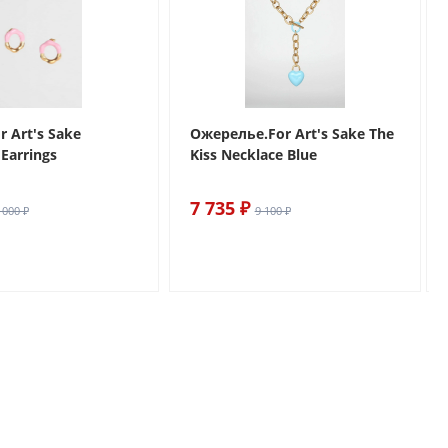
r Art's Sake
Ожерелье.For Art's Sake The
Earrings
Kiss Necklace Blue
7 735 ₽
 000 ₽
9 100 ₽