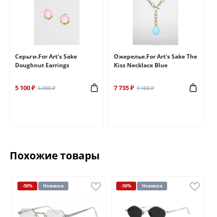
e
Серьги.For Art's Sake
Ожерелье.For Art's Sake The
Бр
Doughnut Earrings
Kiss Necklace Blue
Br
5 100 ₽
7 735 ₽
6 
6 000 ₽
9 100 ₽
Похожие товары
-50%
Новинка
-50%
Новинка