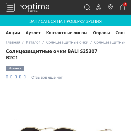
0
ЗАПИСАТЬСЯ НА ПРОВЕРКУ ЗРЕНИЯ
Акции
Аутлет
Контактные линзы
Оправы
Солнц
Главная
Каталог
Солнцезащитные очки
Солнцезащитные очк
Солнцезащитные очки BALI S25307
B2C1
Новинка
Отзывов еще нет