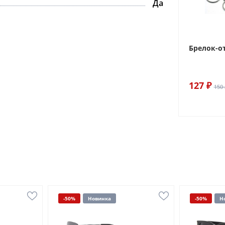
Да
Брелок-о
127 ₽
150 
-50%
Новинка
-50%
Н