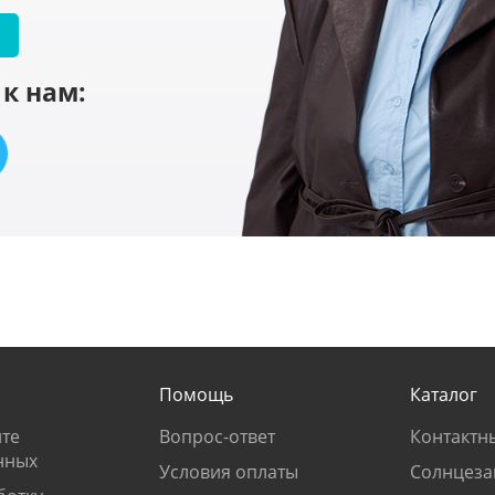
к нам:
Помощь
Каталог
те
Вопрос-ответ
Контактн
нных
Условия оплаты
Солнцеза