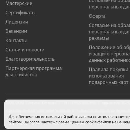
Согласие на обра
Мастерские
персональных да
Сертификаты
Оферта
Лицензии
Согласие на обра
Вакансии
персональных да
рекламы
Контакты
Положение об об
Статьи и новости
и защите персон
Благотворительность
данных работник
Партнерская программа
Правила покупки 
для стилистов
использования
подарочных карт
2026
,
ООО "Оптика "Оптима"
ОГРН 1185275027630. Лицензия №ЛО-52-0
Характеристики, описание, наличие и стоимость товаров не являют
Цены на сайте могут отличаться от цен в салонах и действуют толь
Для обеспечения оптимальной работы анализа, использования и
сайтом, Вы соглашаетесь с размещением cookie-файлов на Вашем