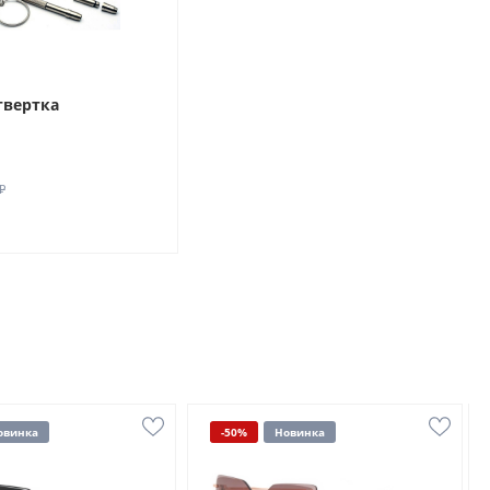
твертка
₽
овинка
-50%
Новинка