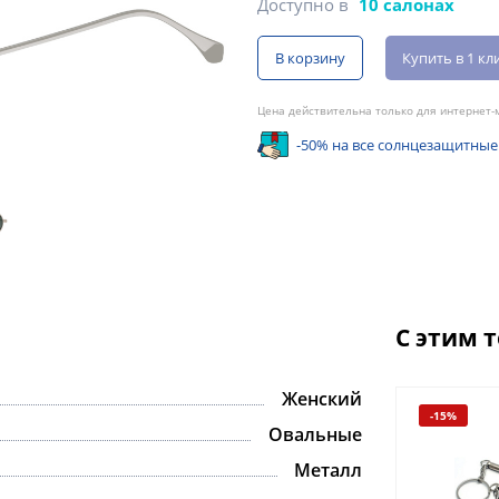
Доступно в
10 салонах
В корзину
Купить в 1 кл
Цена действительна только для интернет-м
-50% на все солнцезащитные
С этим 
Женский
-15%
Овальные
Металл