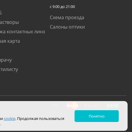
с 9:00 до 21:00
S
Схема проезда
растворы
Салоны оптики
жа контактных линз
ая карта
врачу
стилисту
Понятно
ии
cookie
. Продолжая пользоваться
.