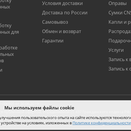
ботку
Условия доставки
Оправы
нных
Доставка по России
Сумки CN
Самовывоз
Капли и 
ботку
Обмен и возврат
Распрода
нных для
Гарантии
Подарочн
работке
Услуги
альных
Запись к 
ов
Запись к 
и
06505 от 20.06.2019г.
Мы используем файлы cookie
ся публичной офертой, определяемой ст. 437 Гражданского кодекса РФ.
ко при покупке с помощью сайта.
 улучшения пользовательского опыта на сайте используются технолог
 устройстве на условиях, изложенных в
Политике конфиденциальности