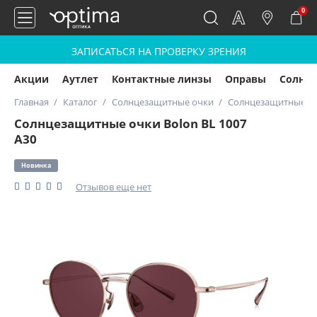
0
ЗАПИСАТЬСЯ НА ПРОВЕРКУ ЗРЕНИЯ
Акции
Аутлет
Контактные линзы
Оправы
Солнц
Главная
Каталог
Солнцезащитные очки
Солнцезащитные очк
Солнцезащитные очки Bolon BL 1007
A30
Новинка
Отзывов еще нет