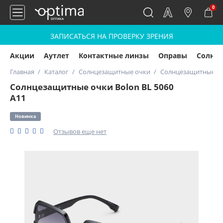
0
ЗАПИСАТЬСЯ НА ПРОВЕРКУ ЗРЕНИЯ
Акции
Аутлет
Контактные линзы
Оправы
Солнц
Главная
Каталог
Солнцезащитные очки
Солнцезащитные очк
Солнцезащитные очки Bolon BL 5060
A11
Новинка
Отзывов еще нет