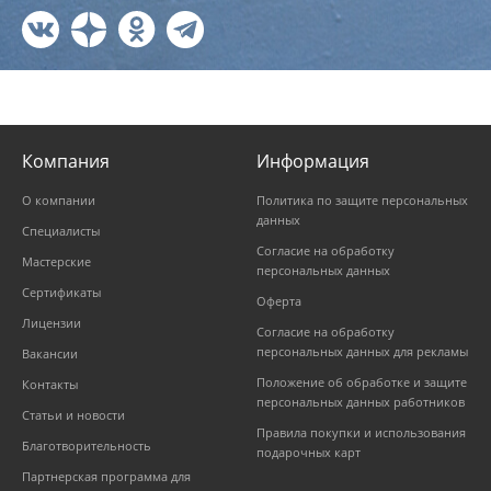
Компания
Информация
О компании
Политика по защите персональных
данных
Специалисты
Согласие на обработку
Мастерские
персональных данных
Сертификаты
Оферта
Лицензии
Согласие на обработку
персональных данных для рекламы
Вакансии
Положение об обработке и защите
Контакты
персональных данных работников
Статьи и новости
Правила покупки и использования
Благотворительность
подарочных карт
Партнерская программа для