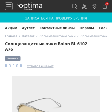
0
ЗАПИСАТЬСЯ НА ПРОВЕРКУ ЗРЕНИЯ
Акции
Аутлет
Контактные линзы
Оправы
Солнц
Главная
Каталог
Солнцезащитные очки
Солнцезащитные очк
Солнцезащитные очки Bolon BL 6102
A76
Новинка
Отзывов еще нет