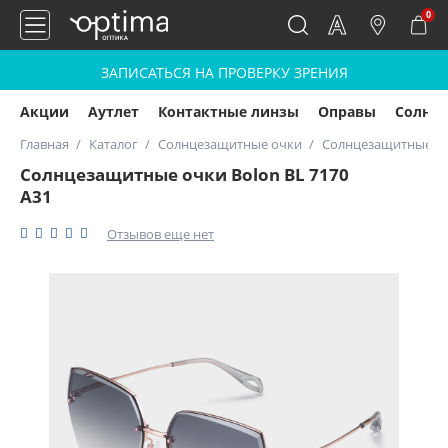
0
ЗАПИСАТЬСЯ НА ПРОВЕРКУ ЗРЕНИЯ
Акции
Аутлет
Контактные линзы
Оправы
Солнц
Главная
Каталог
Солнцезащитные очки
Солнцезащитные очк
Солнцезащитные очки Bolon BL 7170
A31
Отзывов еще нет