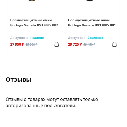
Солнцезащитные очки
Солнцезащитные очки
7
Bottega Veneta BV1388S 002
Bottega Veneta BV1388S 001
Доступно в
1 салоне
Доступно в
2 салонах
27 950 ₽
29 725 ₽
55 900 ₽
59 450 ₽
Отзывы
Отзывы о товарах могут оставлять только
авторизованные пользователи.