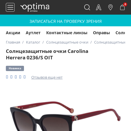
0
ЗАПИСАТЬСЯ НА ПРОВЕРКУ ЗРЕНИЯ
Акции
Аутлет
Контактные линзы
Оправы
Солнц
Главная
Каталог
Солнцезащитные очки
Солнцезащитные очк
Солнцезащитные очки Carolina
Herrera 0236/S OIT
Новинка
Отзывов еще нет