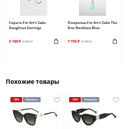
e
Серьги.For Art's Sake
Ожерелье.For Art's Sake The
Бр
Doughnut Earrings
Kiss Necklace Blue
Br
5 100 ₽
7 735 ₽
6 
6 000 ₽
9 100 ₽
Похожие товары
-50%
Новинка
-50%
Новинка