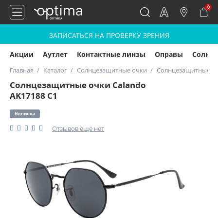
0
ЗАПИСАТЬСЯ НА ПРОВЕРКУ ЗРЕНИЯ
Акции
Аутлет
Контактные линзы
Оправы
Солнц
Главная
Каталог
Солнцезащитные очки
Солнцезащитные оч
Солнцезащитные очки Calando
AK17188 C1
Новинка
Отзывов еще нет