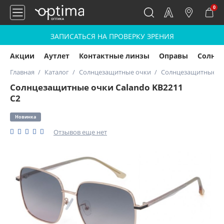
0
ЗАПИСАТЬСЯ НА ПРОВЕРКУ ЗРЕНИЯ
Акции
Аутлет
Контактные линзы
Оправы
Солнц
Главная
Каталог
Солнцезащитные очки
Солнцезащитные оч
Солнцезащитные очки Calando KB2211
C2
Новинка
Отзывов еще нет