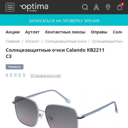
0
ЗАПИСАТЬСЯ НА ПРОВЕРКУ ЗРЕНИЯ
Акции
Аутлет
Контактные линзы
Оправы
Солнц
Главная
Каталог
Солнцезащитные очки
Солнцезащитные оч
Солнцезащитные очки Calando KB2211
C3
Новинка
Отзывов еще нет