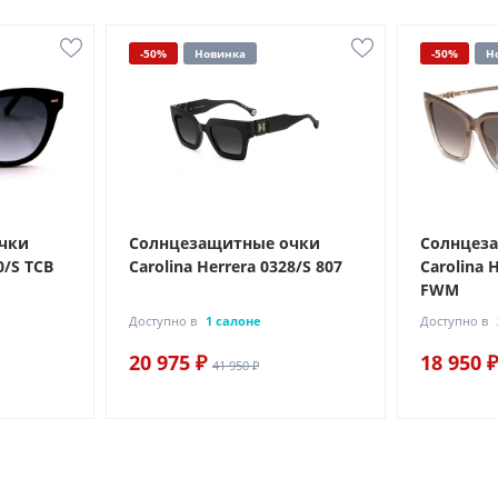
-50%
Новинка
-50%
Н
чки
Солнцезащитные очки
Солнцез
0/S TCB
Carolina Herrera 0328/S 807
Carolina 
FWM
Доступно в
1 салоне
Доступно в
20 975 ₽
18 950 ₽
41 950 ₽