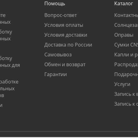
Помощь
Каталог
те
Вопрос-ответ
Контактн
нных
Условия оплаты
Солнцеза
ботку
Условия доставки
Оправы
нных
Доставка по России
Сумки CN
Самовывоз
Капли и 
ботку
Обмен и возврат
Распрода
нных для
Гарантии
Подарочн
работке
Услуги
альных
Запись к 
ов
Запись к 
и