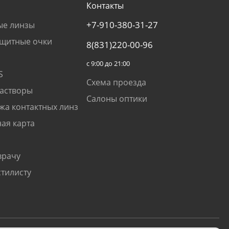
Контакты
+7-910-380-31-27
ые линзы
щитные очки
8(831)220-00-96
с 9:00 до 21:00
S
Схема проезда
растворы
Салоны оптики
жа контактных линз
ая карта
врачу
стилисту