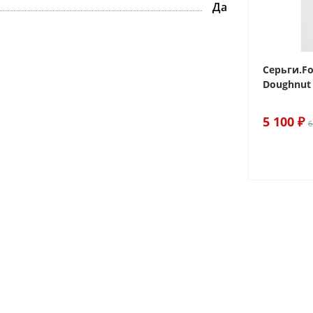
Да
 Sake The
Браслет For Art's Sake Olive
Серьги.Fo
Bracelet Gold
Doughnut 
6 290 ₽
5 100 ₽
7 400 ₽
6