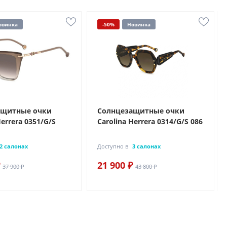
овинка
-50%
Новинка
ащитные очки
Солнцезащитные очки
Herrera 0351/G/S
Carolina Herrera 0314/G/S 086
2 салонах
Доступно в
3 салонах
21 900 ₽
37 900 ₽
43 800 ₽