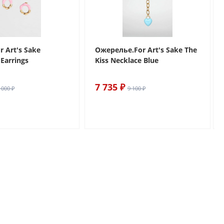
r Art's Sake
Ожерелье.For Art's Sake The
Earrings
Kiss Necklace Blue
7 735 ₽
 000 ₽
9 100 ₽