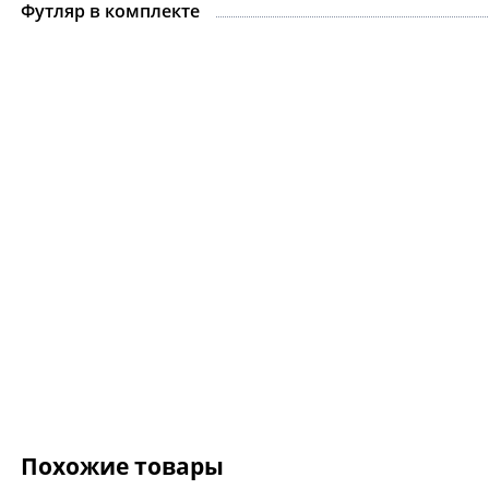
Футляр в комплекте
Ожерелье.For Art's
Kiss Necklace Blue
7 735 ₽
9 100 ₽
Похожие товары