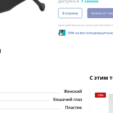
Доступно в
1 салоне
В корзину
Купить в 1 кл
Цена действительна только для интернет-м
-50% на все солнцезащитные
С этим 
Женский
-15%
-15%
Кошачий глаз
Пластик