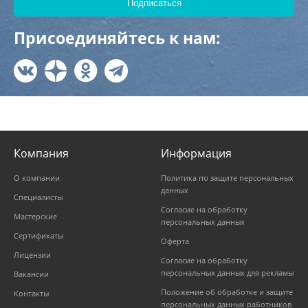
Присоединяйтесь к нам:
Компания
Информация
О компании
Политика по защите персональных
данных
Специалисты
Согласие на обработку
Мастерские
персональных данных
Сертификаты
Оферта
Лицензии
Согласие на обработку
персональных данных для рекламы
Вакансии
Положение об обработке и защите
Контакты
персональных данных работников