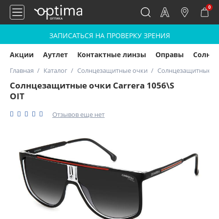
0
ЗАПИСАТЬСЯ НА ПРОВЕРКУ ЗРЕНИЯ
Акции
Аутлет
Контактные линзы
Оправы
Солнц
Главная
Каталог
Солнцезащитные очки
Солнцезащитные очк
Солнцезащитные очки Carrera 1056\S
OIT
Отзывов еще нет