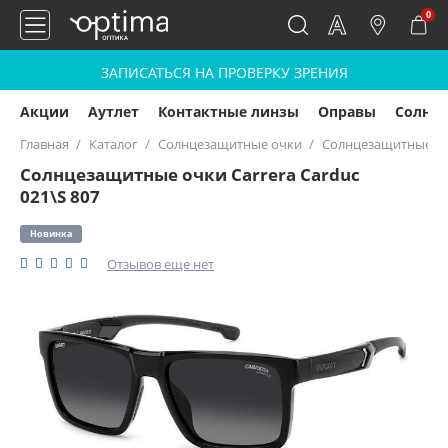
0
ЗАПИСАТЬСЯ НА ПРОВЕРКУ ЗРЕНИЯ
Акции
Аутлет
Контактные линзы
Оправы
Солнц
Главная
Каталог
Солнцезащитные очки
Солнцезащитные очк
Солнцезащитные очки Carrera Carduc
021\S 807
Новинка
Отзывов еще нет