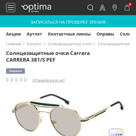
0
ЗАПИСАТЬСЯ НА ПРОВЕРКУ ЗРЕНИЯ
Акции
Аутлет
Контактные линзы
Оправы
Солнц
Главная
Каталог
Солнцезащитные очки
Солнцезащитные очк
Солнцезащитные очки Carrera
CARRERA 381/S PEF
Новинка
Отзывов еще нет