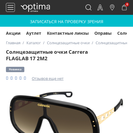
0
ЗАПИСАТЬСЯ НА ПРОВЕРКУ ЗРЕНИЯ
Акции
Аутлет
Контактные линзы
Оправы
Солнц
Главная
Каталог
Солнцезащитные очки
Солнцезащитные очк
Солнцезащитные очки Carrera
FLAGLAB 17 2M2
Новинка
Отзывов еще нет