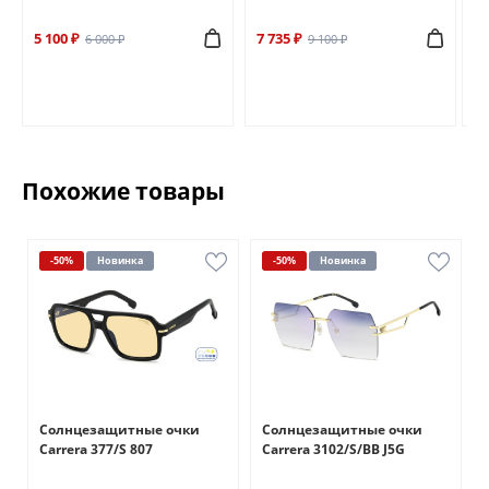
5 100 ₽
7 735 ₽
6 
6 000 ₽
9 100 ₽
Похожие товары
-50%
Новинка
-50%
Новинка
Солнцезащитные очки
Солнцезащитные очки
Carrera 377/S 807
Carrera 3102/S/BB J5G