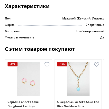
Характеристики
Пол
Мужской, Женский, Унисекс
Форма
Спортивные
Материал
Комбинированный
Футляр в комплекте
Да
С этим товаром покупают
-15%
-15%
e
Серьги.For Art's Sake
Ожерелье.For Art's Sake The
Бр
Doughnut Earrings
Kiss Necklace Blue
Br