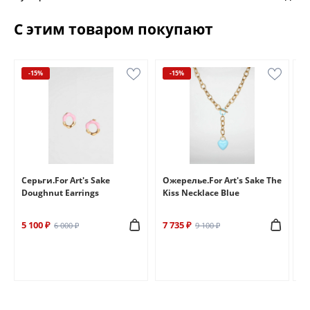
С этим товаром покупают
-15%
-15%
e
Серьги.For Art's Sake
Ожерелье.For Art's Sake The
Бр
Doughnut Earrings
Kiss Necklace Blue
Br
5 100 ₽
7 735 ₽
6 
6 000 ₽
9 100 ₽