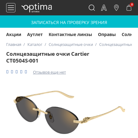
0
ЗАПИСАТЬСЯ НА ПРОВЕРКУ ЗРЕНИЯ
Акции
Аутлет
Контактные линзы
Оправы
Солнц
Главная
Каталог
Солнцезащитные очки
Солнцезащитные очк
Солнцезащитные очки Cartier
CT0504S-001
Отзывов еще нет