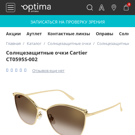
0
ЗАПИСАТЬСЯ НА ПРОВЕРКУ ЗРЕНИЯ
Акции
Аутлет
Контактные линзы
Оправы
Солнц
Главная
Каталог
Солнцезащитные очки
Солнцезащитные очк
Солнцезащитные очки Cartier
CT0595S-002
Отзывов еще нет