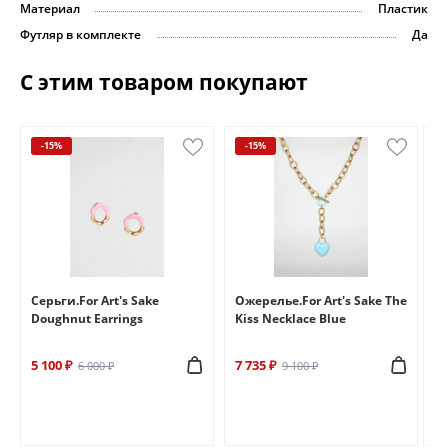
Материал
Пластик
Футляр в комплекте
Да
С этим товаром покупают
-15%
-15%
e
Серьги.For Art's Sake
Ожерелье.For Art's Sake The
Бр
Doughnut Earrings
Kiss Necklace Blue
Br
5 100 ₽
7 735 ₽
6 
6 000 ₽
9 100 ₽