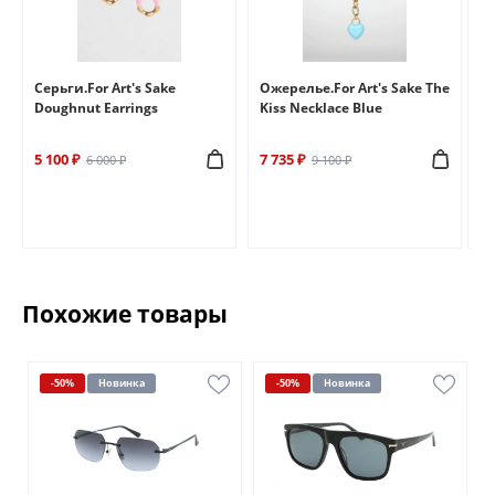
e
Серьги.For Art's Sake
Ожерелье.For Art's Sake The
Бр
Doughnut Earrings
Kiss Necklace Blue
Br
5 100 ₽
7 735 ₽
6 
6 000 ₽
9 100 ₽
Похожие товары
-50%
Новинка
-50%
Новинка