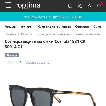
0
ЗАПИСАТЬСЯ НА ПРОВЕРКУ ЗРЕНИЯ
Акции
Аутлет
Контактные линзы
Оправы
Солнц
Главная
Каталог
Солнцезащитные очки
Солнцезащитные очк
Солнцезащитные очки Cerruti 1881 CR
80014 C1
Новинка
Отзывов еще нет