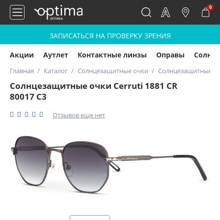
0
ЗАПИСАТЬСЯ НА ПРОВЕРКУ ЗРЕНИЯ
Акции
Аутлет
Контактные линзы
Оправы
Солнц
Главная
Каталог
Солнцезащитные очки
Солнцезащитные очк
Солнцезащитные очки Cerruti 1881 CR
80017 C3
Отзывов еще нет