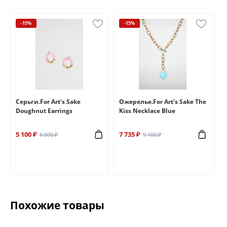
-15%
-15%
e
Серьги.For Art's Sake
Ожерелье.For Art's Sake The
Бр
Doughnut Earrings
Kiss Necklace Blue
Br
5 100 ₽
7 735 ₽
6 
6 000 ₽
9 100 ₽
Похожие товары