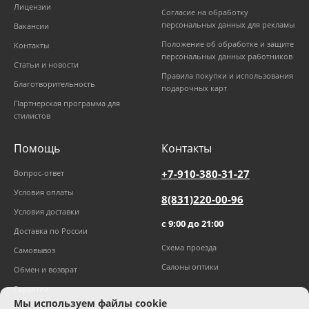
Лицензии
Согласие на обработку
персональных данных для рекламы
Вакансии
Положение об обработке и защите
Контакты
персональных данных работников
Статьи и новости
Правила покупки и использования
Благотворительность
подарочных карт
Партнерская программа для
стилистов
Помощь
Контакты
+7-910-380-31-27
Вопрос-ответ
Условия оплаты
8(831)220-00-96
Условия доставки
с 9:00 до 21:00
Доставка по России
Схема проезда
Самовывоз
Салоны оптики
Обмен и возврат
Гарантии
Мы используем файлы cookie