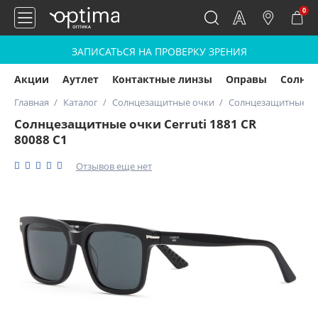
0
ЗАПИСАТЬСЯ НА ПРОВЕРКУ ЗРЕНИЯ
Акции
Аутлет
Контактные линзы
Оправы
Солнц
Главная
Каталог
Солнцезащитные очки
Солнцезащитные очк
Солнцезащитные очки Cerruti 1881 CR
80088 C1
Отзывов еще нет