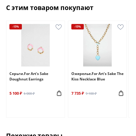
С этим товаром покупают
-15%
-15%
e
Серьги.For Art's Sake
Ожерелье.For Art's Sake The
Бр
Doughnut Earrings
Kiss Necklace Blue
Br
5 100 ₽
7 735 ₽
6 
6 000 ₽
9 100 ₽
Похожие товары