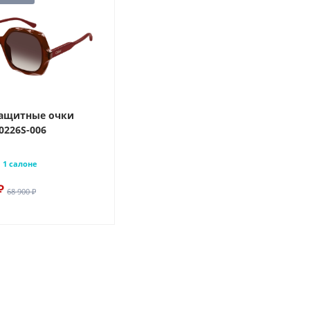
ащитные очки
0226S-006
1 салоне
₽
68 900 ₽