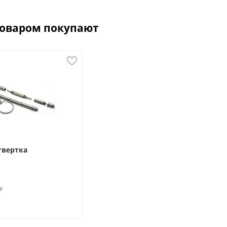
товаром покупают
твертка
₽