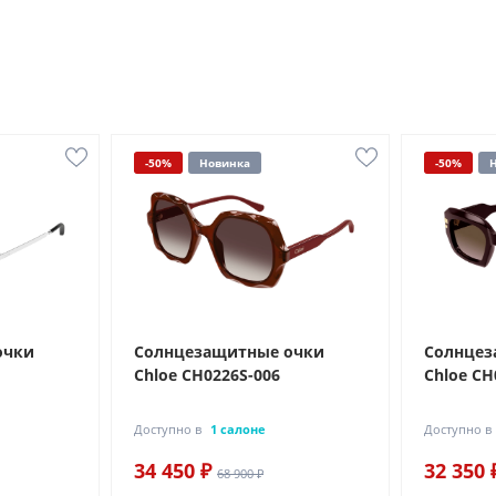
-50%
Новинка
-50%
очки
Солнцезащитные очки
Солнцез
Chloe CH0226S-006
Chloe CH
Доступно в
1 салоне
Доступно в
34 450 ₽
32 350 
68 900 ₽