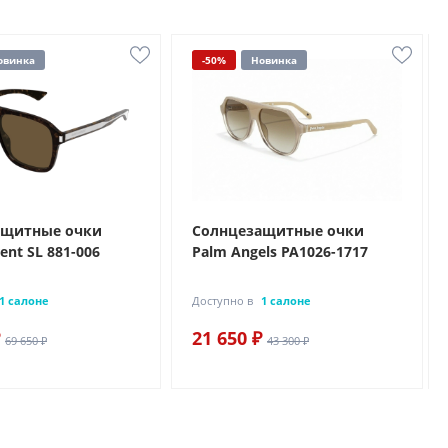
овинка
-50%
Новинка
ащитные очки
Солнцезащитные очки
rent SL 881-006
Palm Angels PA1026-1717
1 салоне
Доступно в
1 салоне
21 650 ₽
69 650 ₽
43 300 ₽