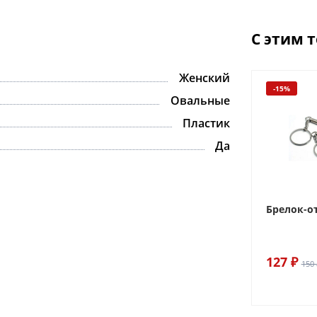
С этим 
Женский
-15%
Овальные
Пластик
Да
Брелок-о
127 ₽
150 