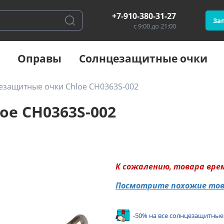
+7-910-380-31-27
Зап
с 9:00 до 21:00
Оправы
Солнцезащитные очки
езащитные очки Chloe CH0363S-002
e CH0363S-002
К сожалению, товара вре
Посмотрите похожие то
-50% на все солнцезащитные