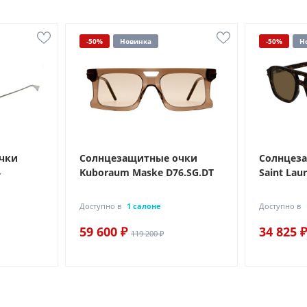
-50%
Новинка
-50%
Н
чки
Солнцезащитные очки
Солнцез
4
Kuboraum Maske D76.SG.DT
Saint Lau
Доступно в
1 салоне
Доступно в
59 600 ₽
34 825 ₽
119 200 ₽