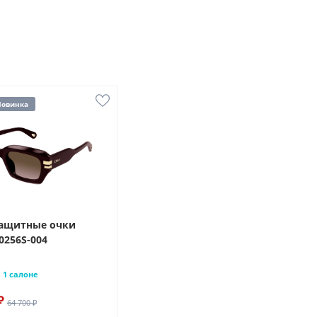
Новинка
ащитные очки
0256S-004
1 салоне
₽
64 700 ₽