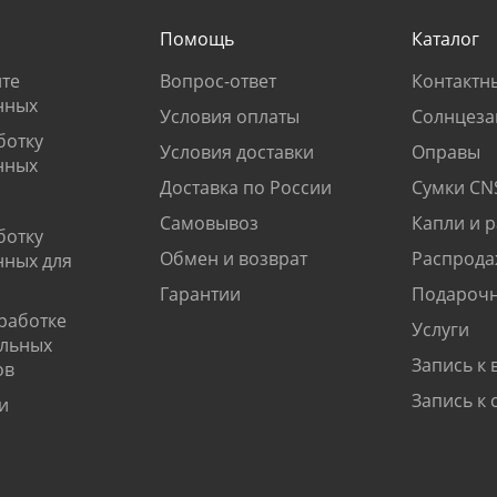
Помощь
Каталог
те
Вопрос-ответ
Контактн
нных
Условия оплаты
Солнцеза
ботку
Условия доставки
Оправы
нных
Доставка по России
Сумки CN
Самовывоз
Капли и 
ботку
Обмен и возврат
Распрода
нных для
Гарантии
Подарочн
работке
Услуги
альных
Запись к 
ов
Запись к 
и