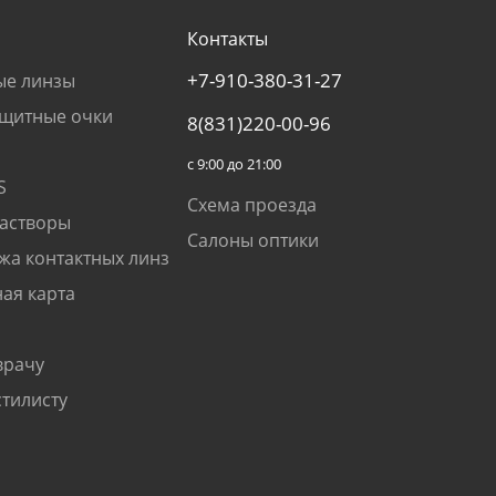
Контакты
+7-910-380-31-27
ые линзы
щитные очки
8(831)220-00-96
с 9:00 до 21:00
S
Схема проезда
растворы
Салоны оптики
жа контактных линз
ая карта
врачу
стилисту