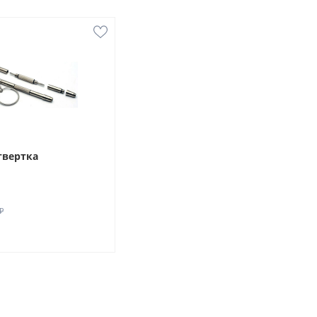
твертка
₽