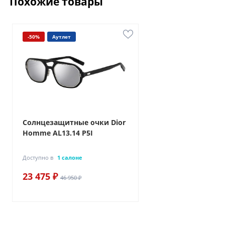
Похожие товары
-50%
Аутлет
Солнцезащитные очки Dior
Homme AL13.14 P5I
Доступно в
1 салоне
23 475 ₽
46 950 ₽