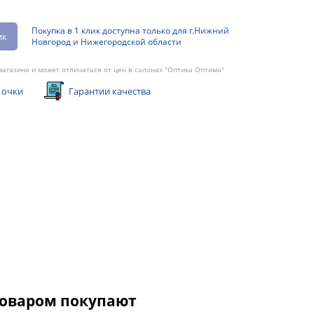
Покупка в 1 клик доступна только для г.Нижний
ик
Новгород и Нижегородской области
агазина и может отличаться от цен в салонах "Оптика Оптима"
 очки
Гарантии качества
товаром покупают