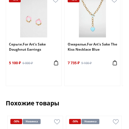
e
Серьги.For Art's Sake
Ожерелье.For Art's Sake The
Бр
Doughnut Earrings
Kiss Necklace Blue
Br
5 100 ₽
7 735 ₽
6 
6 000 ₽
9 100 ₽
Похожие товары
-50%
Новинка
-50%
Новинка