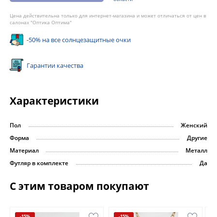
Цена действительна только для интернет-магазина и может отличаться от цен в
салонах "Оптика Оптима"
-50% на все солнцезащитные очки
Гарантии качества
Характеристики
Пол
Женский
Форма
Другие
Материал
Металл
Футляр в комплекте
Да
С этим товаром покупают
-15%
-15%