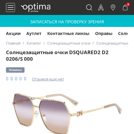
0
ЗАПИСАТЬСЯ НА ПРОВЕРКУ ЗРЕНИЯ
Акции
Аутлет
Контактные линзы
Оправы
Солнц
Главная
Каталог
Солнцезащитные очки
Солнцезащитные оч
Солнцезащитные очки DSQUARED2 D2
0206/S 000
Новинка
Отзывов еще нет