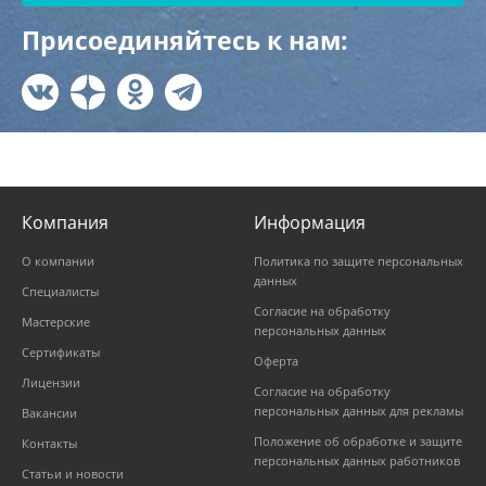
Присоединяйтесь к нам:
Компания
Информация
О компании
Политика по защите персональных
данных
Специалисты
Согласие на обработку
Мастерские
персональных данных
Сертификаты
Оферта
Лицензии
Согласие на обработку
персональных данных для рекламы
Вакансии
Положение об обработке и защите
Контакты
персональных данных работников
Статьи и новости