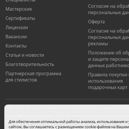
Согласие на обра
Мастерские
персональных да
Сертификаты
Оферта
Лицензии
Согласие на обра
Вакансии
персональных да
рекламы
Контакты
Положение об об
Статьи и новости
и защите персон
Благотворительность
данных работник
Партнерская программа
Правила покупки 
для стилистов
использования
подарочных карт
2026
,
ООО "Оптика "Оптима"
ОГРН 1185275027630. Лицензия №ЛО-52-0
Характеристики, описание, наличие и стоимость товаров не являют
Цены на сайте могут отличаться от цен в салонах и действуют толь
Для обеспечения оптимальной работы анализа, использования и
сайтом, Вы соглашаетесь с размещением cookie-файлов на Вашем