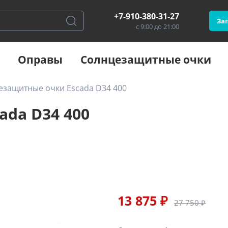
+7-910-380-31-27
Зап
с 9:00 до 21:00
Оправы
Солнцезащитные очки
езащитные очки Escada D34 400
da D34 400
13 875 ₽
27 750 ₽