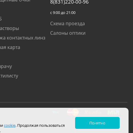
8(831)220-00-96
с 9:00 до 21:00
S
Схема проезда
растворы
Салоны оптики
жа контактных линз
ая карта
врачу
стилисту
Понятно
ии
cookie
. Продолжая пользоваться
.