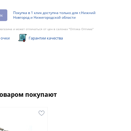
Покупка в 1 клик доступна только для г.Нижний
ик
Новгород и Нижегородской области
агазина и может отличаться от цен в салонах "Оптика Оптима"
 очки
Гарантии качества
товаром покупают