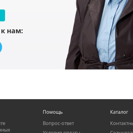
к нам:
Помощь
Каталог
те
Вопрос-ответ
Контактн
нных
Условия оплаты
Солнцеза