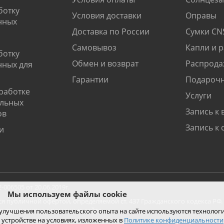
ботку
Условия доставки
Оправы
нных
Доставка по России
Сумки CN
Самовывоз
Капли и 
ботку
Обмен и возврат
Распрода
нных для
Гарантии
Подарочн
работке
Услуги
альных
Запись к 
ов
Запись к 
и
06505 от 20.06.2019г.
Мы используем файлы cookie
ся публичной офертой, определяемой ст. 437 Гражданского кодекса РФ.
ко при покупке с помощью сайта.
 улучшения пользовательского опыта на сайте используются технолог
 устройстве на условиях, изложенных в
Политике конфиденциальности