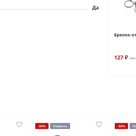
Да
Брелок-о
127 ₽
150 
-50%
Новинка
-50%
Н