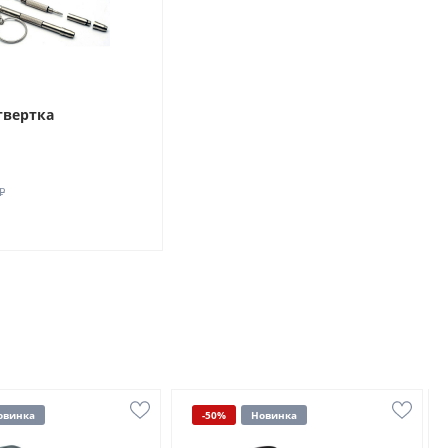
твертка
₽
овинка
-50%
Новинка