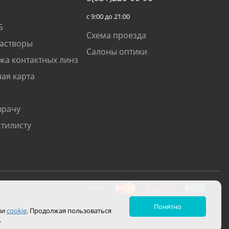
с 9:00 до 21:00
S
Схема проезда
растворы
Салоны оптики
жа контактных линз
ая карта
врачу
стилисту
Понятно
ии
cookie
. Продолжая пользоваться
.