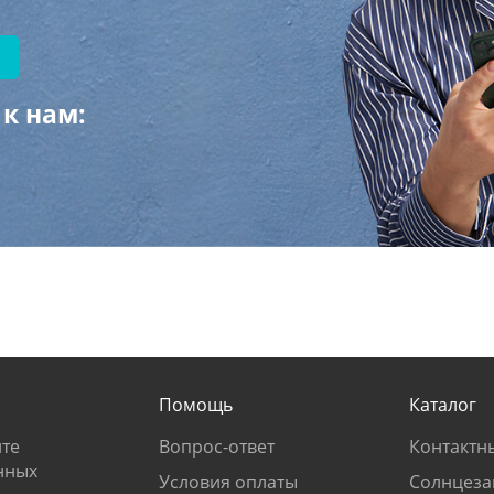
к нам:
Помощь
Каталог
те
Вопрос-ответ
Контактн
нных
Условия оплаты
Солнцеза