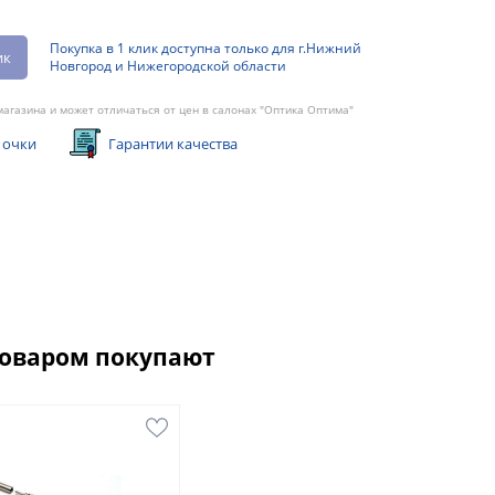
Покупка в 1 клик доступна только для г.Нижний
ик
Новгород и Нижегородской области
агазина и может отличаться от цен в салонах "Оптика Оптима"
 очки
Гарантии качества
товаром покупают