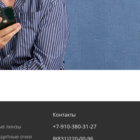
Контакты
+7-910-380-31-27
ые линзы
щитные очки
8(831)220-00-96