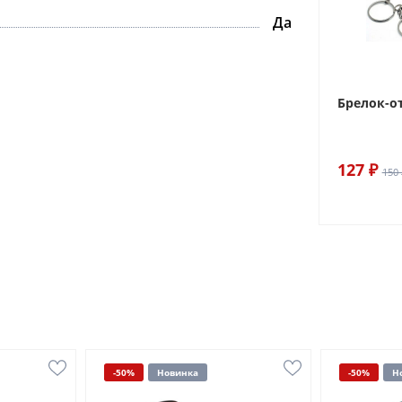
Да
Брелок-о
127 ₽
150 
-50%
Новинка
-50%
Н