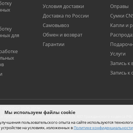
ботку
Условия доставки
Оправы
нных
Доставка по России
Сумки CN
Самовывоз
Капли и 
ботку
Обмен и возврат
Распрода
нных для
Гарантии
Подарочн
работке
Услуги
альных
Запись к 
ов
Запись к 
и
06505 от 20.06.2019г.
Мы используем файлы cookie
ся публичной офертой, определяемой ст. 437 Гражданского кодекса РФ.
ко при покупке с помощью сайта.
 улучшения пользовательского опыта на сайте используются технолог
 устройстве на условиях, изложенных в
Политике конфиденциальности