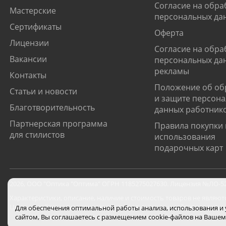
Согласие на обра
Мастерские
персональных да
Сертификаты
Оферта
Лицензии
Согласие на обра
Вакансии
персональных да
рекламы
Контакты
Положение об об
Статьи и новости
и защите персон
Благотворительность
данных работник
Партнерская программа
Правила покупки 
для стилистов
использования
подарочных карт
2026
,
ООО "Оптика "Оптима"
ОГРН 1185275027630. Лицензия №ЛО-52-0
Характеристики, описание, наличие и стоимость товаров не являют
Цены на сайте могут отличаться от цен в салонах и действуют толь
Для обеспечения оптимальной работы анализа, использования и
сайтом, Вы соглашаетесь с размещением cookie-файлов на Вашем