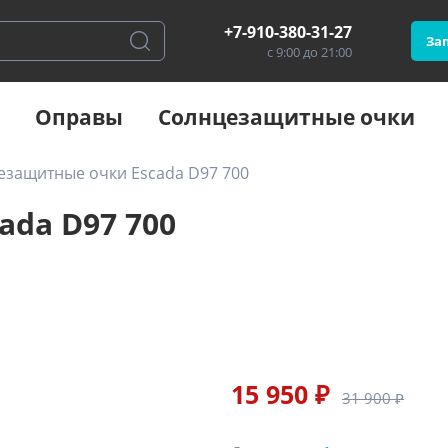
+7-910-380-31-27
Зап
с 9:00 до 21:00
Оправы
Солнцезащитные очки
езащитные очки Escada D97 700
da D97 700
15 950 ₽
31 900 ₽