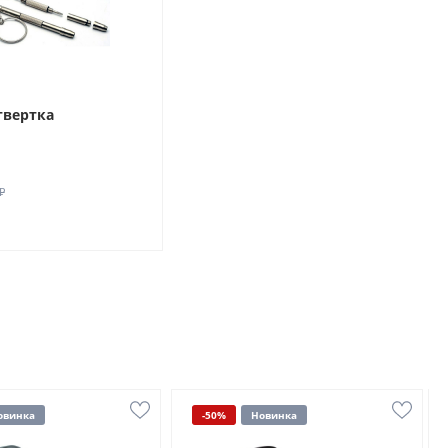
твертка
₽
овинка
-50%
Новинка